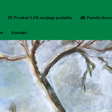
Przekaż 1,5% swojego podatku
Pomóż chorym
um
Kontakt