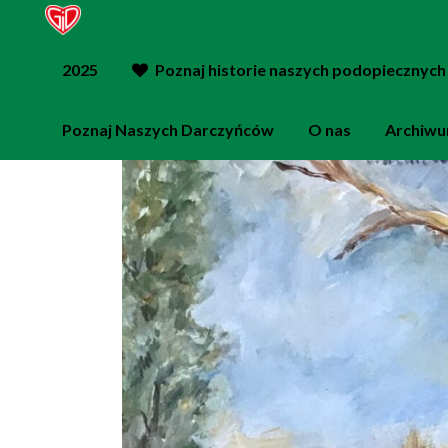
2025
Poznaj historie naszych podopiecznych
Poznaj Naszych Darczyńców
O nas
Archiw