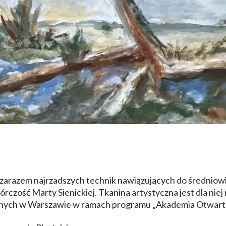
 a zarazem najrzadszych technik nawiązujących do średnio
twórczość Marty Sienickiej. Tkanina artystyczna jest dla n
knych w Warszawie w ramach programu „Akademia Otwarta – 