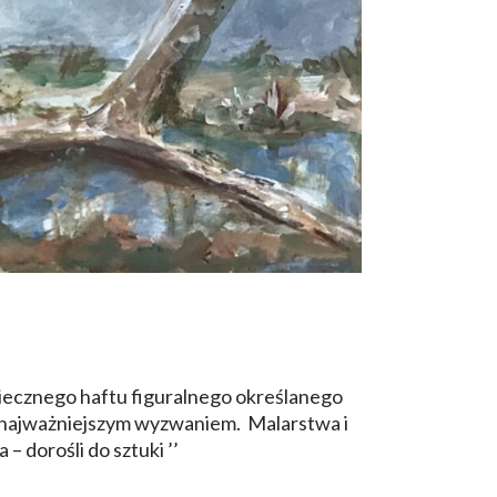
wiecznego haftu figuralnego określanego
iej najważniejszym wyzwaniem. Malarstwa i
dorośli do sztuki ’’