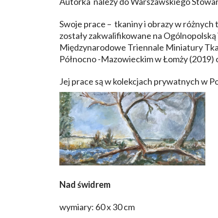
Autorka należy do Warszawskiego Stowar
Swoje prace – tkaniny i obrazy w różnych
zostały zakwalifikowane na Ogólnopolsk
Międzynarodowe Triennale Miniatury Tka
Północno -Mazowieckim w Łomży (2019)
Jej prace są w kolekcjach prywatnych w Pol
Nad świdrem
wymiary: 60 x 30 cm