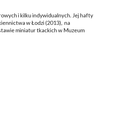
wych i kilku indywidualnych. Jej hafty
ennictwa w Łodzi (2013), na
stawie miniatur tkackich w Muzeum