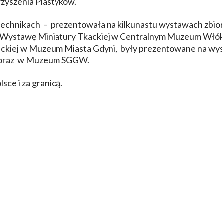
zyszenia Plastyków.
 technikach – prezentowała na kilkunastu wystawach zbioro
ą Wystawę Miniatury Tkackiej w Centralnym Muzeum Włóki
ckiej w Muzeum Miasta Gdyni, były prezentowane na wy
 oraz w Muzeum SGGW.
sce i za granicą.