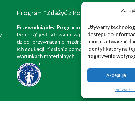
Zarząd
Program “Zdążyć z Pomocą”
Używamy technologii 
Przewodnią ideą Programu “Zdążyć z
dostępu do informac
y.
Pomocą” jest ratowanie zagrożonego życia
nam przetwarzać dan
dzieci, przywracanie im zdrowia, wspieranie
identyfikatory na te
ich edukacji, niesienie pomocy w trudnych
negatywnie wpłynąć 
warunkach materialnych.
Akceptuje
Polityka Pli