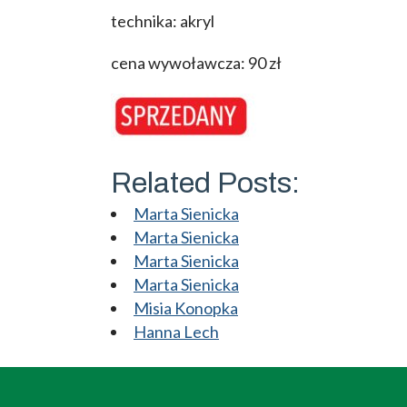
technika: akryl
cena wywoławcza: 90 zł
Related Posts:
Marta Sienicka
Marta Sienicka
Marta Sienicka
Marta Sienicka
Misia Konopka
Hanna Lech